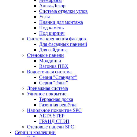
Мембраны
Альта-Декор
Система отделки углов
Углы
Планки для монтажа
Под камень
Под кирпич
Система крепления фасадов
Для фасадных панелей
Для сайдинга
Стеновые панели
Молдинги
Вагонка ПВХ
Водосточная система
Серия "Стандарт"
Серия "Элит"
Дренажная система
Уличное покрытие
Террасная доска
Газонная решётка
Напольное покрытие SPC
ALTA STEP
ГРАНД СТЭП
Стеновые панели SPC
Серии и коллекции