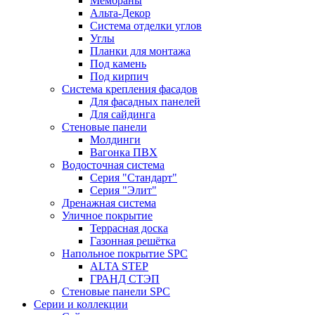
Мембраны
Альта-Декор
Система отделки углов
Углы
Планки для монтажа
Под камень
Под кирпич
Система крепления фасадов
Для фасадных панелей
Для сайдинга
Стеновые панели
Молдинги
Вагонка ПВХ
Водосточная система
Серия "Стандарт"
Серия "Элит"
Дренажная система
Уличное покрытие
Террасная доска
Газонная решётка
Напольное покрытие SPC
ALTA STEP
ГРАНД СТЭП
Стеновые панели SPC
Серии и коллекции