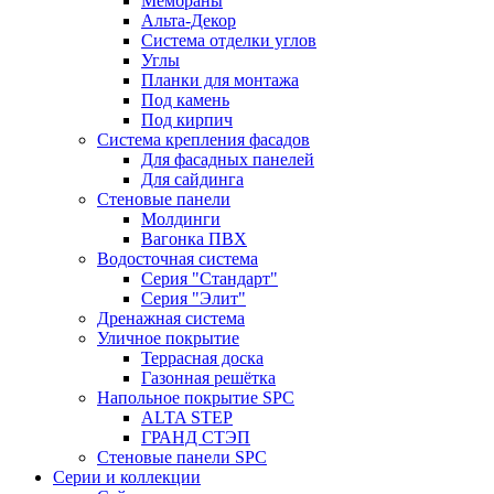
Мембраны
Альта-Декор
Система отделки углов
Углы
Планки для монтажа
Под камень
Под кирпич
Система крепления фасадов
Для фасадных панелей
Для сайдинга
Стеновые панели
Молдинги
Вагонка ПВХ
Водосточная система
Серия "Стандарт"
Серия "Элит"
Дренажная система
Уличное покрытие
Террасная доска
Газонная решётка
Напольное покрытие SPC
ALTA STEP
ГРАНД СТЭП
Стеновые панели SPC
Серии и коллекции