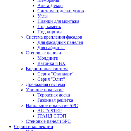
Мембраны
Альта-Декор
Система отделки углов
Углы
Планки для монтажа
Под камень
Под кирпич
Система крепления фасадов
Для фасадных панелей
Для сайдинга
Стеновые панели
Молдинги
Вагонка ПВХ
Водосточная система
Серия "Стандарт"
Серия "Элит"
Дренажная система
Уличное покрытие
Террасная доска
Газонная решётка
Напольное покрытие SPC
ALTA STEP
ГРАНД СТЭП
Стеновые панели SPC
Серии и коллекции