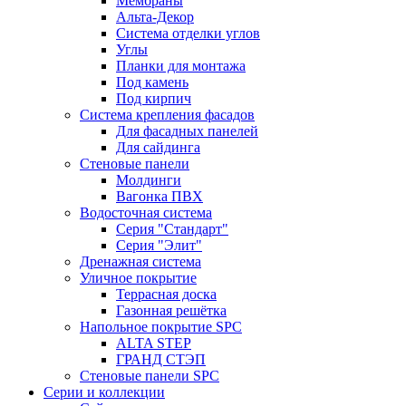
Мембраны
Альта-Декор
Система отделки углов
Углы
Планки для монтажа
Под камень
Под кирпич
Система крепления фасадов
Для фасадных панелей
Для сайдинга
Стеновые панели
Молдинги
Вагонка ПВХ
Водосточная система
Серия "Стандарт"
Серия "Элит"
Дренажная система
Уличное покрытие
Террасная доска
Газонная решётка
Напольное покрытие SPC
ALTA STEP
ГРАНД СТЭП
Стеновые панели SPC
Серии и коллекции