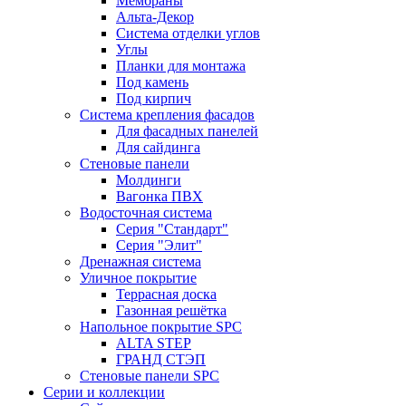
Мембраны
Альта-Декор
Система отделки углов
Углы
Планки для монтажа
Под камень
Под кирпич
Система крепления фасадов
Для фасадных панелей
Для сайдинга
Стеновые панели
Молдинги
Вагонка ПВХ
Водосточная система
Серия "Стандарт"
Серия "Элит"
Дренажная система
Уличное покрытие
Террасная доска
Газонная решётка
Напольное покрытие SPC
ALTA STEP
ГРАНД СТЭП
Стеновые панели SPC
Серии и коллекции