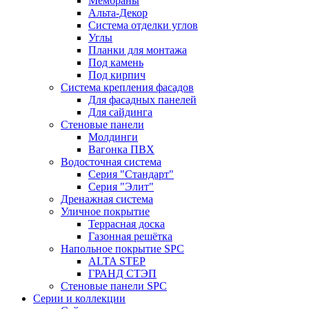
Мембраны
Альта-Декор
Система отделки углов
Углы
Планки для монтажа
Под камень
Под кирпич
Система крепления фасадов
Для фасадных панелей
Для сайдинга
Стеновые панели
Молдинги
Вагонка ПВХ
Водосточная система
Серия "Стандарт"
Серия "Элит"
Дренажная система
Уличное покрытие
Террасная доска
Газонная решётка
Напольное покрытие SPC
ALTA STEP
ГРАНД СТЭП
Стеновые панели SPC
Серии и коллекции