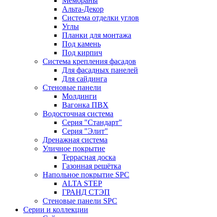
Мембраны
Альта-Декор
Система отделки углов
Углы
Планки для монтажа
Под камень
Под кирпич
Система крепления фасадов
Для фасадных панелей
Для сайдинга
Стеновые панели
Молдинги
Вагонка ПВХ
Водосточная система
Серия "Стандарт"
Серия "Элит"
Дренажная система
Уличное покрытие
Террасная доска
Газонная решётка
Напольное покрытие SPC
ALTA STEP
ГРАНД СТЭП
Стеновые панели SPC
Серии и коллекции