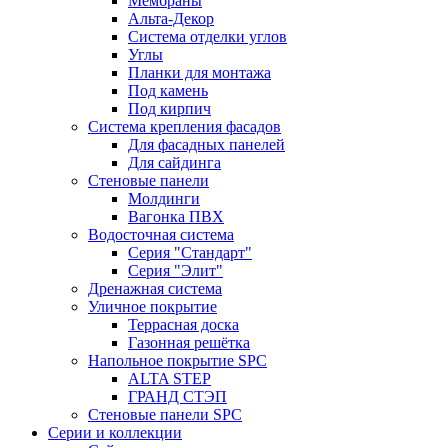
Мембраны
Альта-Декор
Система отделки углов
Углы
Планки для монтажа
Под камень
Под кирпич
Система крепления фасадов
Для фасадных панелей
Для сайдинга
Стеновые панели
Молдинги
Вагонка ПВХ
Водосточная система
Серия "Стандарт"
Серия "Элит"
Дренажная система
Уличное покрытие
Террасная доска
Газонная решётка
Напольное покрытие SPC
ALTA STEP
ГРАНД СТЭП
Стеновые панели SPC
Серии и коллекции