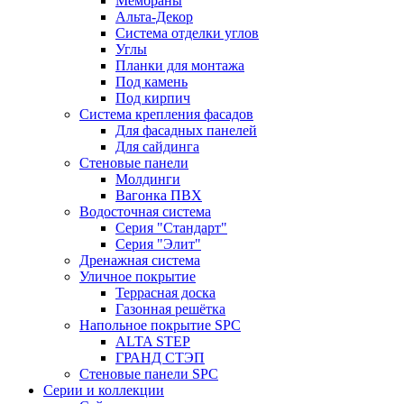
Мембраны
Альта-Декор
Система отделки углов
Углы
Планки для монтажа
Под камень
Под кирпич
Система крепления фасадов
Для фасадных панелей
Для сайдинга
Стеновые панели
Молдинги
Вагонка ПВХ
Водосточная система
Серия "Стандарт"
Серия "Элит"
Дренажная система
Уличное покрытие
Террасная доска
Газонная решётка
Напольное покрытие SPC
ALTA STEP
ГРАНД СТЭП
Стеновые панели SPC
Серии и коллекции