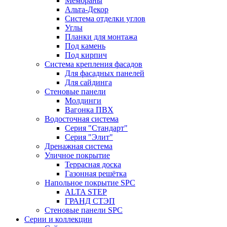
Мембраны
Альта-Декор
Система отделки углов
Углы
Планки для монтажа
Под камень
Под кирпич
Система крепления фасадов
Для фасадных панелей
Для сайдинга
Стеновые панели
Молдинги
Вагонка ПВХ
Водосточная система
Серия "Стандарт"
Серия "Элит"
Дренажная система
Уличное покрытие
Террасная доска
Газонная решётка
Напольное покрытие SPC
ALTA STEP
ГРАНД СТЭП
Стеновые панели SPC
Серии и коллекции