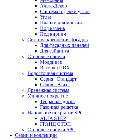
Мембраны
Альта-Декор
Система отделки углов
Углы
Планки для монтажа
Под камень
Под кирпич
Система крепления фасадов
Для фасадных панелей
Для сайдинга
Стеновые панели
Молдинги
Вагонка ПВХ
Водосточная система
Серия "Стандарт"
Серия "Элит"
Дренажная система
Уличное покрытие
Террасная доска
Газонная решётка
Напольное покрытие SPC
ALTA STEP
ГРАНД СТЭП
Стеновые панели SPC
Серии и коллекции