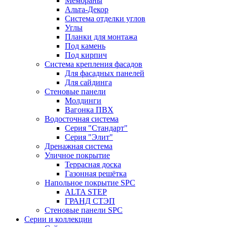
Мембраны
Альта-Декор
Система отделки углов
Углы
Планки для монтажа
Под камень
Под кирпич
Система крепления фасадов
Для фасадных панелей
Для сайдинга
Стеновые панели
Молдинги
Вагонка ПВХ
Водосточная система
Серия "Стандарт"
Серия "Элит"
Дренажная система
Уличное покрытие
Террасная доска
Газонная решётка
Напольное покрытие SPC
ALTA STEP
ГРАНД СТЭП
Стеновые панели SPC
Серии и коллекции