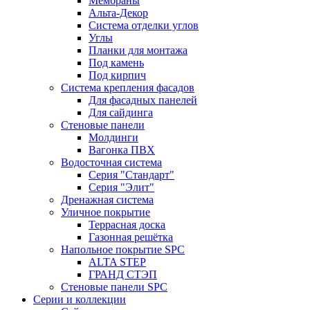
Мембраны
Альта-Декор
Система отделки углов
Углы
Планки для монтажа
Под камень
Под кирпич
Система крепления фасадов
Для фасадных панелей
Для сайдинга
Стеновые панели
Молдинги
Вагонка ПВХ
Водосточная система
Серия "Стандарт"
Серия "Элит"
Дренажная система
Уличное покрытие
Террасная доска
Газонная решётка
Напольное покрытие SPC
ALTA STEP
ГРАНД СТЭП
Стеновые панели SPC
Серии и коллекции