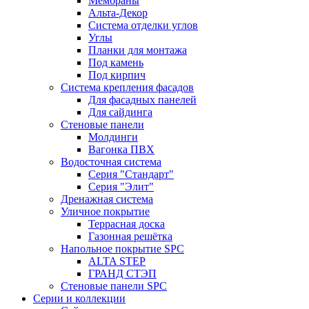
Мембраны
Альта-Декор
Система отделки углов
Углы
Планки для монтажа
Под камень
Под кирпич
Система крепления фасадов
Для фасадных панелей
Для сайдинга
Стеновые панели
Молдинги
Вагонка ПВХ
Водосточная система
Серия "Стандарт"
Серия "Элит"
Дренажная система
Уличное покрытие
Террасная доска
Газонная решётка
Напольное покрытие SPC
ALTA STEP
ГРАНД СТЭП
Стеновые панели SPC
Серии и коллекции