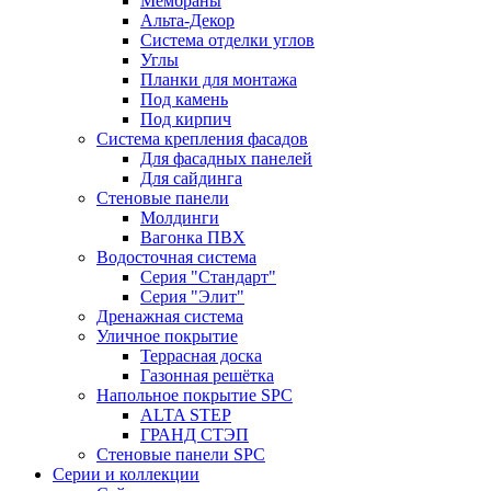
Мембраны
Альта-Декор
Система отделки углов
Углы
Планки для монтажа
Под камень
Под кирпич
Система крепления фасадов
Для фасадных панелей
Для сайдинга
Стеновые панели
Молдинги
Вагонка ПВХ
Водосточная система
Серия "Стандарт"
Серия "Элит"
Дренажная система
Уличное покрытие
Террасная доска
Газонная решётка
Напольное покрытие SPC
ALTA STEP
ГРАНД СТЭП
Стеновые панели SPC
Серии и коллекции