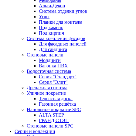
Мембраны
Альта-Декор
Система отделки углов
Углы
Планки для монтажа
Под камень
Под кирпич
Система крепления фасадов
Для фасадных панелей
Для сайдинга
Стеновые панели
Молдинги
Вагонка ПВХ
Водосточная система
Серия "Стандарт"
Серия "Элит"
Дренажная система
Уличное покрытие
Террасная доска
Газонная решётка
Напольное покрытие SPC
ALTA STEP
ГРАНД СТЭП
Стеновые панели SPC
Серии и коллекции