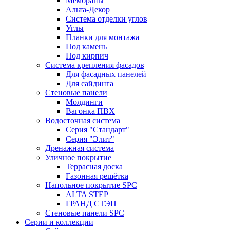
Мембраны
Альта-Декор
Система отделки углов
Углы
Планки для монтажа
Под камень
Под кирпич
Система крепления фасадов
Для фасадных панелей
Для сайдинга
Стеновые панели
Молдинги
Вагонка ПВХ
Водосточная система
Серия "Стандарт"
Серия "Элит"
Дренажная система
Уличное покрытие
Террасная доска
Газонная решётка
Напольное покрытие SPC
ALTA STEP
ГРАНД СТЭП
Стеновые панели SPC
Серии и коллекции