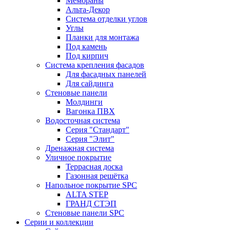
Мембраны
Альта-Декор
Система отделки углов
Углы
Планки для монтажа
Под камень
Под кирпич
Система крепления фасадов
Для фасадных панелей
Для сайдинга
Стеновые панели
Молдинги
Вагонка ПВХ
Водосточная система
Серия "Стандарт"
Серия "Элит"
Дренажная система
Уличное покрытие
Террасная доска
Газонная решётка
Напольное покрытие SPC
ALTA STEP
ГРАНД СТЭП
Стеновые панели SPC
Серии и коллекции