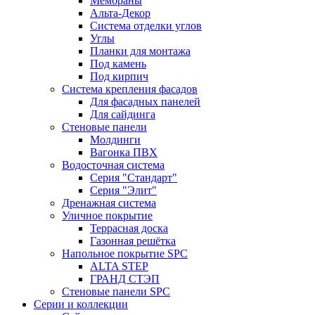
Мембраны
Альта-Декор
Система отделки углов
Углы
Планки для монтажа
Под камень
Под кирпич
Система крепления фасадов
Для фасадных панелей
Для сайдинга
Стеновые панели
Молдинги
Вагонка ПВХ
Водосточная система
Серия "Стандарт"
Серия "Элит"
Дренажная система
Уличное покрытие
Террасная доска
Газонная решётка
Напольное покрытие SPC
ALTA STEP
ГРАНД СТЭП
Стеновые панели SPC
Серии и коллекции