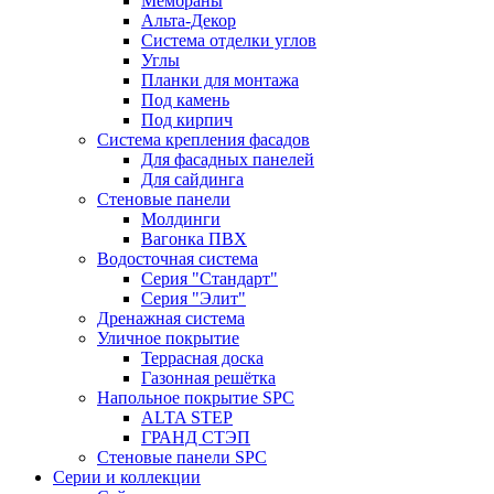
Мембраны
Альта-Декор
Система отделки углов
Углы
Планки для монтажа
Под камень
Под кирпич
Система крепления фасадов
Для фасадных панелей
Для сайдинга
Стеновые панели
Молдинги
Вагонка ПВХ
Водосточная система
Серия "Стандарт"
Серия "Элит"
Дренажная система
Уличное покрытие
Террасная доска
Газонная решётка
Напольное покрытие SPC
ALTA STEP
ГРАНД СТЭП
Стеновые панели SPC
Серии и коллекции