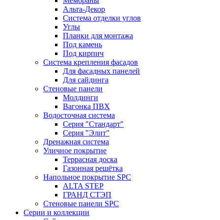
Мембраны
Альта-Декор
Система отделки углов
Углы
Планки для монтажа
Под камень
Под кирпич
Система крепления фасадов
Для фасадных панелей
Для сайдинга
Стеновые панели
Молдинги
Вагонка ПВХ
Водосточная система
Серия "Стандарт"
Серия "Элит"
Дренажная система
Уличное покрытие
Террасная доска
Газонная решётка
Напольное покрытие SPC
ALTA STEP
ГРАНД СТЭП
Стеновые панели SPC
Серии и коллекции