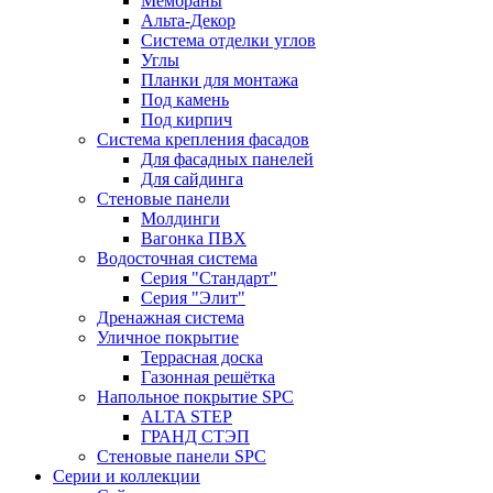
Мембраны
Альта-Декор
Система отделки углов
Углы
Планки для монтажа
Под камень
Под кирпич
Система крепления фасадов
Для фасадных панелей
Для сайдинга
Стеновые панели
Молдинги
Вагонка ПВХ
Водосточная система
Серия "Стандарт"
Серия "Элит"
Дренажная система
Уличное покрытие
Террасная доска
Газонная решётка
Напольное покрытие SPC
ALTA STEP
ГРАНД СТЭП
Стеновые панели SPC
Серии и коллекции