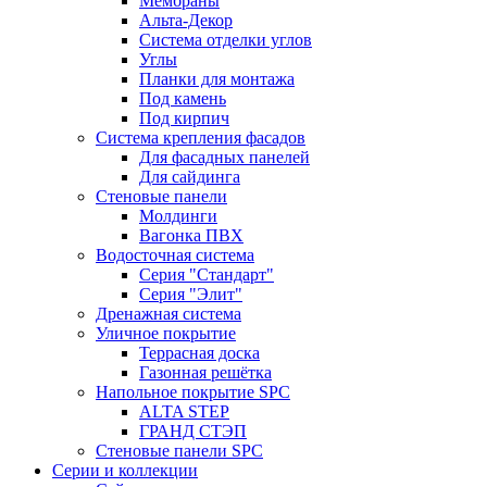
Мембраны
Альта-Декор
Система отделки углов
Углы
Планки для монтажа
Под камень
Под кирпич
Система крепления фасадов
Для фасадных панелей
Для сайдинга
Стеновые панели
Молдинги
Вагонка ПВХ
Водосточная система
Серия "Стандарт"
Серия "Элит"
Дренажная система
Уличное покрытие
Террасная доска
Газонная решётка
Напольное покрытие SPC
ALTA STEP
ГРАНД СТЭП
Стеновые панели SPC
Серии и коллекции