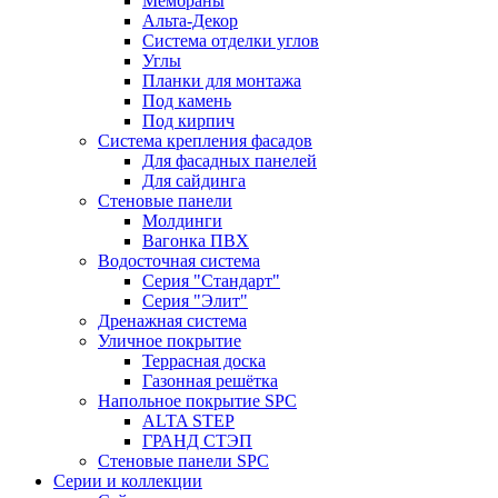
Мембраны
Альта-Декор
Система отделки углов
Углы
Планки для монтажа
Под камень
Под кирпич
Система крепления фасадов
Для фасадных панелей
Для сайдинга
Стеновые панели
Молдинги
Вагонка ПВХ
Водосточная система
Серия "Стандарт"
Серия "Элит"
Дренажная система
Уличное покрытие
Террасная доска
Газонная решётка
Напольное покрытие SPC
ALTA STEP
ГРАНД СТЭП
Стеновые панели SPC
Серии и коллекции