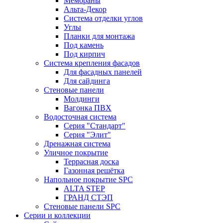
Мембраны
Альта-Декор
Система отделки углов
Углы
Планки для монтажа
Под камень
Под кирпич
Система крепления фасадов
Для фасадных панелей
Для сайдинга
Стеновые панели
Молдинги
Вагонка ПВХ
Водосточная система
Серия "Стандарт"
Серия "Элит"
Дренажная система
Уличное покрытие
Террасная доска
Газонная решётка
Напольное покрытие SPC
ALTA STEP
ГРАНД СТЭП
Стеновые панели SPC
Серии и коллекции