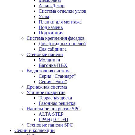
Мембраны
Альта-Декор
Система отделки углов
Углы
Планки для монтажа
Под камень
Под кирпич
Система крепления фасадов
Для фасадных панелей
Для сайдинга
Стеновые панели
Молдинги
Вагонка ПВХ
Водосточная система
Серия "Стандарт"
Серия "Элит"
Дренажная система
Уличное покрытие
Террасная доска
Газонная решётка
Напольное покрытие SPC
ALTA STEP
ГРАНД СТЭП
Стеновые панели SPC
Серии и коллекции