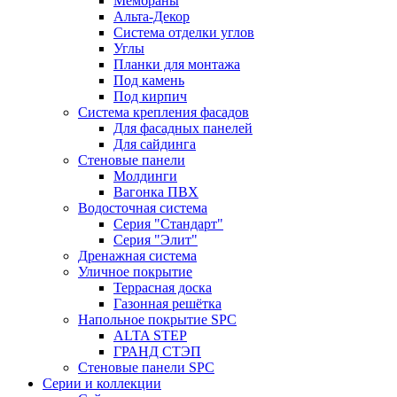
Мембраны
Альта-Декор
Система отделки углов
Углы
Планки для монтажа
Под камень
Под кирпич
Система крепления фасадов
Для фасадных панелей
Для сайдинга
Стеновые панели
Молдинги
Вагонка ПВХ
Водосточная система
Серия "Стандарт"
Серия "Элит"
Дренажная система
Уличное покрытие
Террасная доска
Газонная решётка
Напольное покрытие SPC
ALTA STEP
ГРАНД СТЭП
Стеновые панели SPC
Серии и коллекции