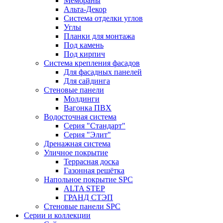
Мембраны
Альта-Декор
Система отделки углов
Углы
Планки для монтажа
Под камень
Под кирпич
Система крепления фасадов
Для фасадных панелей
Для сайдинга
Стеновые панели
Молдинги
Вагонка ПВХ
Водосточная система
Серия "Стандарт"
Серия "Элит"
Дренажная система
Уличное покрытие
Террасная доска
Газонная решётка
Напольное покрытие SPC
ALTA STEP
ГРАНД СТЭП
Стеновые панели SPC
Серии и коллекции