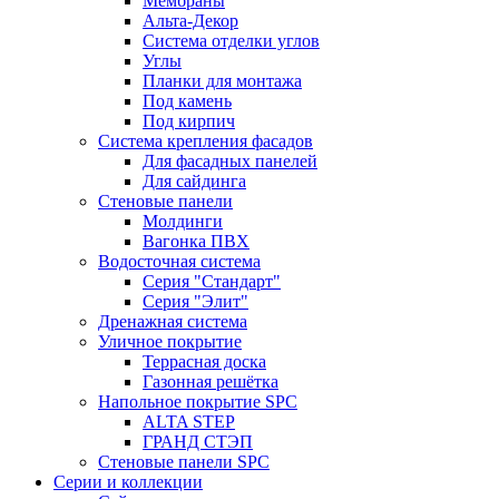
Мембраны
Альта-Декор
Система отделки углов
Углы
Планки для монтажа
Под камень
Под кирпич
Система крепления фасадов
Для фасадных панелей
Для сайдинга
Стеновые панели
Молдинги
Вагонка ПВХ
Водосточная система
Серия "Стандарт"
Серия "Элит"
Дренажная система
Уличное покрытие
Террасная доска
Газонная решётка
Напольное покрытие SPC
ALTA STEP
ГРАНД СТЭП
Стеновые панели SPC
Серии и коллекции