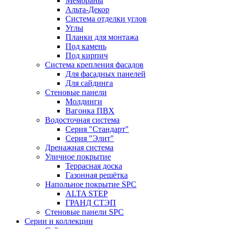
Мембраны
Альта-Декор
Система отделки углов
Углы
Планки для монтажа
Под камень
Под кирпич
Система крепления фасадов
Для фасадных панелей
Для сайдинга
Стеновые панели
Молдинги
Вагонка ПВХ
Водосточная система
Серия "Стандарт"
Серия "Элит"
Дренажная система
Уличное покрытие
Террасная доска
Газонная решётка
Напольное покрытие SPC
ALTA STEP
ГРАНД СТЭП
Стеновые панели SPC
Серии и коллекции