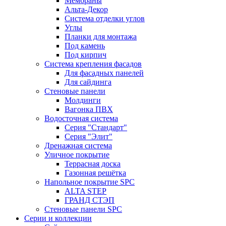
Мембраны
Альта-Декор
Система отделки углов
Углы
Планки для монтажа
Под камень
Под кирпич
Система крепления фасадов
Для фасадных панелей
Для сайдинга
Стеновые панели
Молдинги
Вагонка ПВХ
Водосточная система
Серия "Стандарт"
Серия "Элит"
Дренажная система
Уличное покрытие
Террасная доска
Газонная решётка
Напольное покрытие SPC
ALTA STEP
ГРАНД СТЭП
Стеновые панели SPC
Серии и коллекции