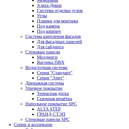
Мембраны
Альта-Декор
Система отделки углов
Углы
Планки для монтажа
Под камень
Под кирпич
Система крепления фасадов
Для фасадных панелей
Для сайдинга
Стеновые панели
Молдинги
Вагонка ПВХ
Водосточная система
Серия "Стандарт"
Серия "Элит"
Дренажная система
Уличное покрытие
Террасная доска
Газонная решётка
Напольное покрытие SPC
ALTA STEP
ГРАНД СТЭП
Стеновые панели SPC
Серии и коллекции