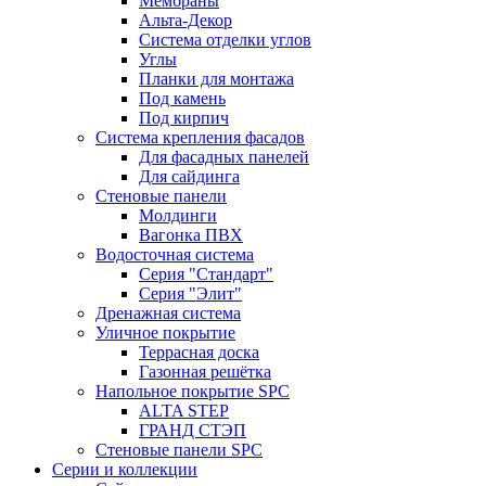
Мембраны
Альта-Декор
Система отделки углов
Углы
Планки для монтажа
Под камень
Под кирпич
Система крепления фасадов
Для фасадных панелей
Для сайдинга
Стеновые панели
Молдинги
Вагонка ПВХ
Водосточная система
Серия "Стандарт"
Серия "Элит"
Дренажная система
Уличное покрытие
Террасная доска
Газонная решётка
Напольное покрытие SPC
ALTA STEP
ГРАНД СТЭП
Стеновые панели SPC
Серии и коллекции