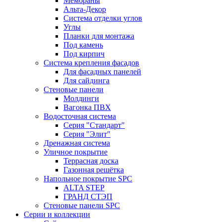
Мембраны
Альта-Декор
Система отделки углов
Углы
Планки для монтажа
Под камень
Под кирпич
Система крепления фасадов
Для фасадных панелей
Для сайдинга
Стеновые панели
Молдинги
Вагонка ПВХ
Водосточная система
Серия "Стандарт"
Серия "Элит"
Дренажная система
Уличное покрытие
Террасная доска
Газонная решётка
Напольное покрытие SPC
ALTA STEP
ГРАНД СТЭП
Стеновые панели SPC
Серии и коллекции