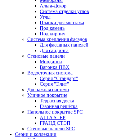
Мембраны
Альта-Декор
Система отделки углов
Углы
Планки для монтажа
Под камень
Под кирпич
Система крепления фасадов
Для фасадных панелей
Для сайдинга
Стеновые панели
Молдинги
Вагонка ПВХ
Водосточная система
Серия "Стандарт"
Серия "Элит"
Дренажная система
Уличное покрытие
Террасная доска
Газонная решётка
Напольное покрытие SPC
ALTA STEP
ГРАНД СТЭП
Стеновые панели SPC
Серии и коллекции