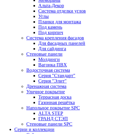
Мембраны
Альта-Декор
Система отделки углов
Углы
Планки для монтажа
Под камень
Под кирпич
Система крепления фасадов
Для фасадных панелей
Для сайдинга
Стеновые панели
Молдинги
Вагонка ПВХ
Водосточная система
Серия "Стандарт"
Серия "Элит"
Дренажная система
Уличное покрытие
Террасная доска
Газонная решётка
Напольное покрытие SPC
ALTA STEP
ГРАНД СТЭП
Стеновые панели SPC
Серии и коллекции