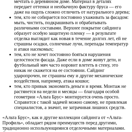
мечтать о деревянном доме. Материал в деталях
передает оттенки и необычную фактуру бруса — его
даже на ощупь сложно отличить от натурального дерева;
тем, кто не собирается постоянно ухаживать за фасадом:
мыть, чистить, подкрашивать и обрабатывать
различными составами. Верхнее покрытие сайдинга
образует особую защитную пленку — в результате
отделка выглядит как новая в течение долгих лет, ей не
страшны осадки, солнечные лучи, перепады температур
и атаки насекомых;
тем, кто не хочет постоянно бояться нарушения
целостности фасада. Даже если в доме живут дети, и
футбольный мяч часто норовит влететь в стену, это
никак не скажется на ее состоянии. Сайдинг
ударопрочен, не страшны ему и другие механические
воздействия, например, атака кошки;
тем, кто привык экономить деньги и время. Монтаж не
растянется на недели и месяцы — благодаря особой
геометрии «Альта Брус» монтируется очень просто.
Справится с такой задачей можно самому, не привлекая
специалистов, а значит, не затрачивая лишних средств.
«Альта Брус», как и другие коллекции сайдинга от «Альта-
Профиль», обладает рядом преимуществ перед другими,
традиционно использующимися отделочными материалами.