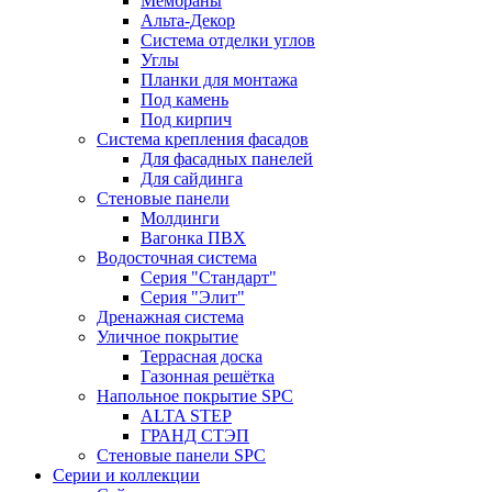
Мембраны
Альта-Декор
Система отделки углов
Углы
Планки для монтажа
Под камень
Под кирпич
Система крепления фасадов
Для фасадных панелей
Для сайдинга
Стеновые панели
Молдинги
Вагонка ПВХ
Водосточная система
Серия "Стандарт"
Серия "Элит"
Дренажная система
Уличное покрытие
Террасная доска
Газонная решётка
Напольное покрытие SPC
ALTA STEP
ГРАНД СТЭП
Стеновые панели SPC
Серии и коллекции