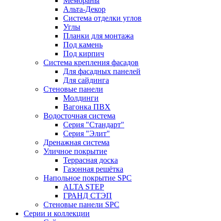
Мембраны
Альта-Декор
Система отделки углов
Углы
Планки для монтажа
Под камень
Под кирпич
Система крепления фасадов
Для фасадных панелей
Для сайдинга
Стеновые панели
Молдинги
Вагонка ПВХ
Водосточная система
Серия "Стандарт"
Серия "Элит"
Дренажная система
Уличное покрытие
Террасная доска
Газонная решётка
Напольное покрытие SPC
ALTA STEP
ГРАНД СТЭП
Стеновые панели SPC
Серии и коллекции