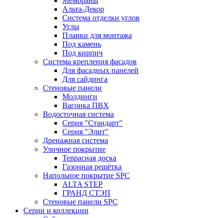
Мембраны
Альта-Декор
Система отделки углов
Углы
Планки для монтажа
Под камень
Под кирпич
Система крепления фасадов
Для фасадных панелей
Для сайдинга
Стеновые панели
Молдинги
Вагонка ПВХ
Водосточная система
Серия "Стандарт"
Серия "Элит"
Дренажная система
Уличное покрытие
Террасная доска
Газонная решётка
Напольное покрытие SPC
ALTA STEP
ГРАНД СТЭП
Стеновые панели SPC
Серии и коллекции