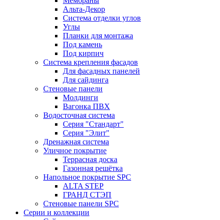
Мембраны
Альта-Декор
Система отделки углов
Углы
Планки для монтажа
Под камень
Под кирпич
Система крепления фасадов
Для фасадных панелей
Для сайдинга
Стеновые панели
Молдинги
Вагонка ПВХ
Водосточная система
Серия "Стандарт"
Серия "Элит"
Дренажная система
Уличное покрытие
Террасная доска
Газонная решётка
Напольное покрытие SPC
ALTA STEP
ГРАНД СТЭП
Стеновые панели SPC
Серии и коллекции