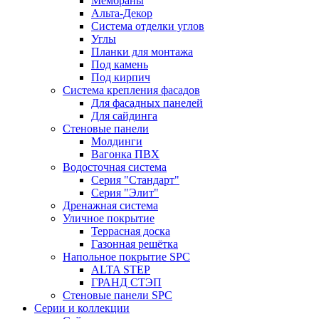
Мембраны
Альта-Декор
Система отделки углов
Углы
Планки для монтажа
Под камень
Под кирпич
Система крепления фасадов
Для фасадных панелей
Для сайдинга
Стеновые панели
Молдинги
Вагонка ПВХ
Водосточная система
Серия "Стандарт"
Серия "Элит"
Дренажная система
Уличное покрытие
Террасная доска
Газонная решётка
Напольное покрытие SPC
ALTA STEP
ГРАНД СТЭП
Стеновые панели SPC
Серии и коллекции