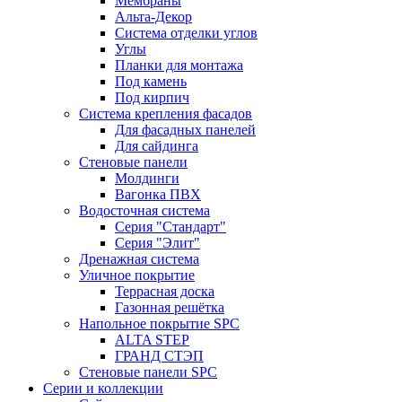
Мембраны
Альта-Декор
Система отделки углов
Углы
Планки для монтажа
Под камень
Под кирпич
Система крепления фасадов
Для фасадных панелей
Для сайдинга
Стеновые панели
Молдинги
Вагонка ПВХ
Водосточная система
Серия "Стандарт"
Серия "Элит"
Дренажная система
Уличное покрытие
Террасная доска
Газонная решётка
Напольное покрытие SPC
ALTA STEP
ГРАНД СТЭП
Стеновые панели SPC
Серии и коллекции