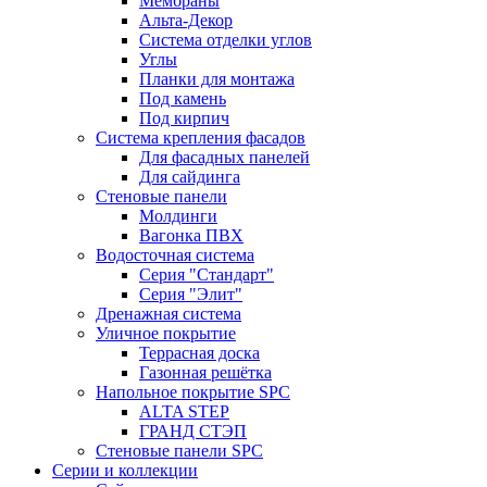
Мембраны
Альта-Декор
Система отделки углов
Углы
Планки для монтажа
Под камень
Под кирпич
Система крепления фасадов
Для фасадных панелей
Для сайдинга
Стеновые панели
Молдинги
Вагонка ПВХ
Водосточная система
Серия "Стандарт"
Серия "Элит"
Дренажная система
Уличное покрытие
Террасная доска
Газонная решётка
Напольное покрытие SPC
ALTA STEP
ГРАНД СТЭП
Стеновые панели SPC
Серии и коллекции