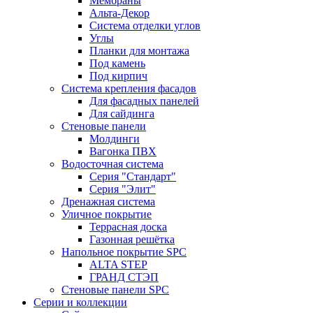
Мембраны
Альта-Декор
Система отделки углов
Углы
Планки для монтажа
Под камень
Под кирпич
Система крепления фасадов
Для фасадных панелей
Для сайдинга
Стеновые панели
Молдинги
Вагонка ПВХ
Водосточная система
Серия "Стандарт"
Серия "Элит"
Дренажная система
Уличное покрытие
Террасная доска
Газонная решётка
Напольное покрытие SPC
ALTA STEP
ГРАНД СТЭП
Стеновые панели SPC
Серии и коллекции