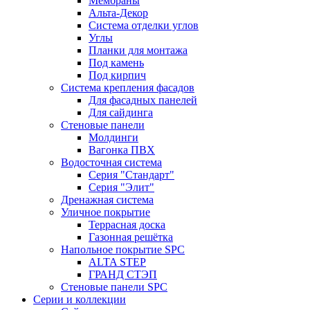
Мембраны
Альта-Декор
Система отделки углов
Углы
Планки для монтажа
Под камень
Под кирпич
Система крепления фасадов
Для фасадных панелей
Для сайдинга
Стеновые панели
Молдинги
Вагонка ПВХ
Водосточная система
Серия "Стандарт"
Серия "Элит"
Дренажная система
Уличное покрытие
Террасная доска
Газонная решётка
Напольное покрытие SPC
ALTA STEP
ГРАНД СТЭП
Стеновые панели SPC
Серии и коллекции