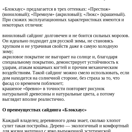
«Блокхаус» предлагается в трех оттенках: «Престиж»
(виниловый); «Премиум» (акриловый); «Люкс» (крашеный).
При схожих эксплуатационных характеристиках имеются и
некоторых отличия:
виниловый сайдинг долговечен и не боится сильных морозов.
Он идеально подходит для русской зимы, не становясь
хрупким и не утрачивая свойств даже в самую холодную
зиму;
акриловое покрытие не выгорает на солнце и, благодаря
специальному покрытию, демонстрирует устойчивость к
ударам, атакам кошачьих когтей и прочим механическим
воздействиям. Такой сайдинг можно смело использовать, если
дом находится на солнечной стороне, без страха за то, что
фасад со временем поблекнет;
крашеное «бревно» в точности повторяет рисунок
натуральной древесины и натуральные цвета, а потому
выглядит вполне реалистично.
О преимуществах сайдинга «Блокхаус»
Каждый владелец деревянного дома знает, сколько хлопот
сулит такая постройка. Дерево — экологичный и комфортный
для жизни материал с ярко выраженной эстетической