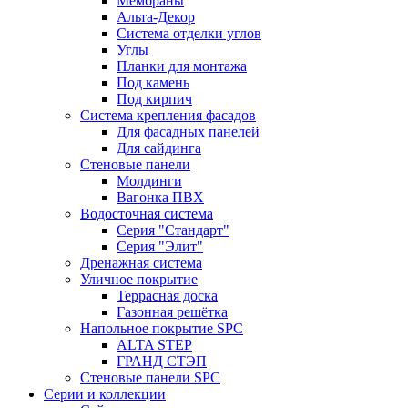
Мембраны
Альта-Декор
Система отделки углов
Углы
Планки для монтажа
Под камень
Под кирпич
Система крепления фасадов
Для фасадных панелей
Для сайдинга
Стеновые панели
Молдинги
Вагонка ПВХ
Водосточная система
Серия "Стандарт"
Серия "Элит"
Дренажная система
Уличное покрытие
Террасная доска
Газонная решётка
Напольное покрытие SPC
ALTA STEP
ГРАНД СТЭП
Стеновые панели SPC
Серии и коллекции