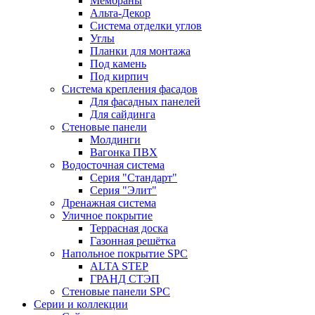
Мембраны
Альта-Декор
Система отделки углов
Углы
Планки для монтажа
Под камень
Под кирпич
Система крепления фасадов
Для фасадных панелей
Для сайдинга
Стеновые панели
Молдинги
Вагонка ПВХ
Водосточная система
Серия "Стандарт"
Серия "Элит"
Дренажная система
Уличное покрытие
Террасная доска
Газонная решётка
Напольное покрытие SPC
ALTA STEP
ГРАНД СТЭП
Стеновые панели SPC
Серии и коллекции