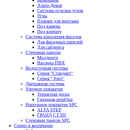
Мембраны
Альта-Декор
Система отделки углов
Углы
Планки для монтажа
Под камень
Под кирпич
Система крепления фасадов
Для фасадных панелей
Для сайдинга
Стеновые панели
Молдинги
Вагонка ПВХ
Водосточная система
Серия "Стандарт"
Серия "Элит"
Дренажная система
Уличное покрытие
Террасная доска
Газонная решётка
Напольное покрытие SPC
ALTA STEP
ГРАНД СТЭП
Стеновые панели SPC
Серии и коллекции