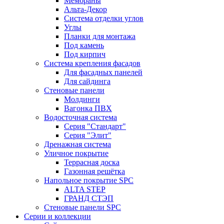
Мембраны
Альта-Декор
Система отделки углов
Углы
Планки для монтажа
Под камень
Под кирпич
Система крепления фасадов
Для фасадных панелей
Для сайдинга
Стеновые панели
Молдинги
Вагонка ПВХ
Водосточная система
Серия "Стандарт"
Серия "Элит"
Дренажная система
Уличное покрытие
Террасная доска
Газонная решётка
Напольное покрытие SPC
ALTA STEP
ГРАНД СТЭП
Стеновые панели SPC
Серии и коллекции